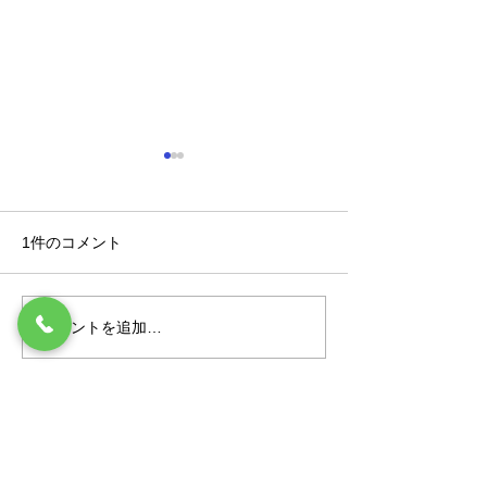
1件のコメント
本日もご安全に 170
本日もご安全に 
コメントを追加…
最新順
CENC easc
1月17日