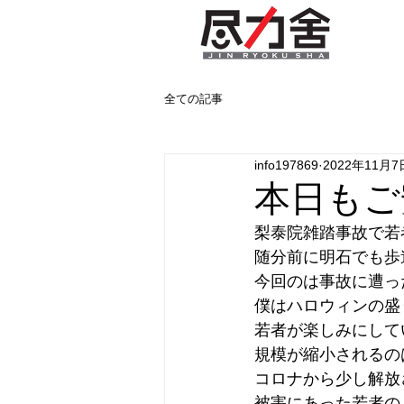
全ての記事
info197869
2022年11月7
本日もご
梨泰院雑踏事故で若
随分前に明石でも歩
今回のは事故に遭っ
僕はハロウィンの盛
若者が楽しみにして
規模が縮小されるの
コロナから少し解放
被害にあった若者の