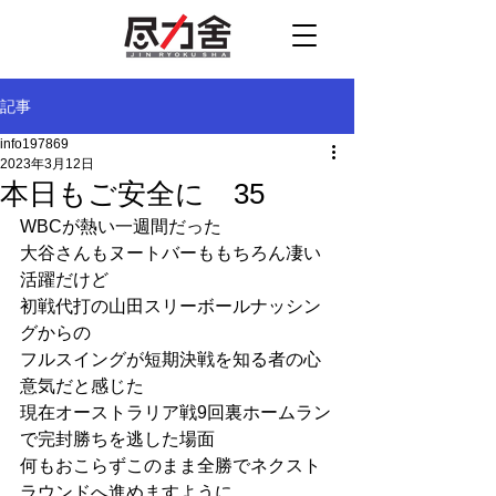
記事
info197869
2023年3月12日
本日もご安全に 35
WBCが熱い一週間だった
大谷さんもヌートバーももちろん凄い
活躍だけど
初戦代打の山田スリーボールナッシン
グからの
フルスイングが短期決戦を知る者の心
意気だと感じた
現在オーストラリア戦9回裏ホームラン
で完封勝ちを逃した場面
何もおこらずこのまま全勝でネクスト
ラウンドへ進めますように