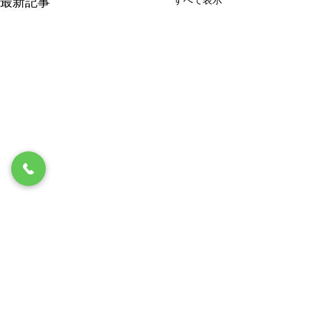
すべて表示
最新記事
コメント
本日もご安全に 170
本日もご安全に 
コメントを追加…