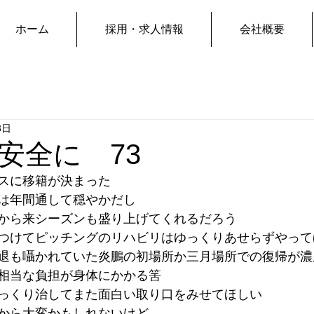
ホーム
採用・求人情報
会社概要
3日
安全に 73
スに移籍が決まった
は年間通して穏やかだし
から来シーズンも盛り上げてくれるだろう
つけてピッチングのリハビリはゆっくりあせらずやって
退も囁かれていた炎鵬の初場所か三月場所での復帰が濃
相当な負担が身体にかかる筈
っくり治してまた面白い取り口をみせてほしい
から大変かもしれないけど