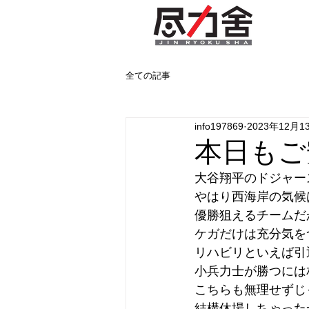
全ての記事
info197869
2023年12月1
本日もご
大谷翔平のドジャー
やはり西海岸の気候
優勝狙えるチームだ
ケガだけは充分気を
リハビリといえば引
小兵力士が勝つには
こちらも無理せずじ
結構休場しちゃった