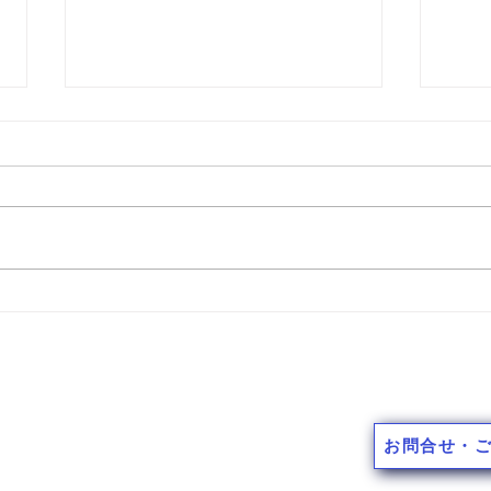
本日もご安全に 170
本日
施工スタ
10-9
お問合せ・