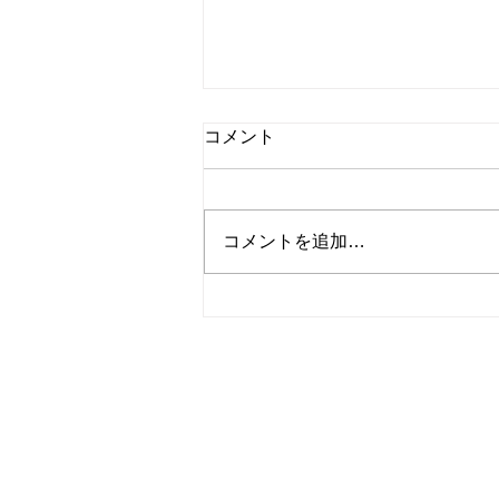
コメント
コメントを追加…
本日もご安全に 171
尽力舎株式会社
東京都世田谷区粕谷３丁目
TEL 03-5315-2488