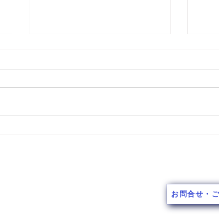
本日もご安全に 170
本日
施工スタ
10-9
お問合せ・