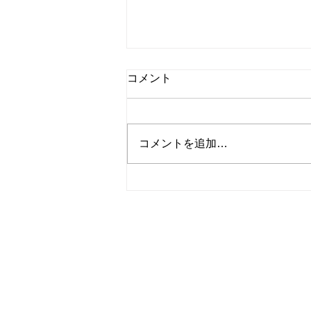
コメント
コメントを追加…
本日もご安全に 171
尽力舎株式会社
東京都世田谷区粕谷３丁目
TEL 03-5315-2488